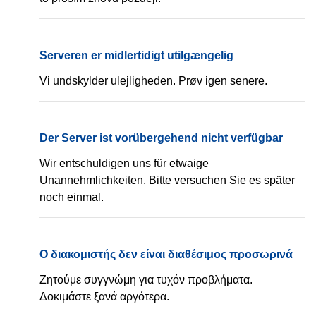
Omlouváme se za způsobené nepříjemnosti. Zkuste
to prosím znovu později.
Serveren er midlertidigt utilgængelig
DA
Vi undskylder ulejligheden. Prøv igen senere.
Der Server ist vorübergehend nicht verfügbar
DE
Wir entschuldigen uns für etwaige
Unannehmlichkeiten. Bitte versuchen Sie es später
noch einmal.
Ο διακομιστής δεν είναι διαθέσιμος προσωρινά
EL
Ζητούμε συγγνώμη για τυχόν προβλήματα.